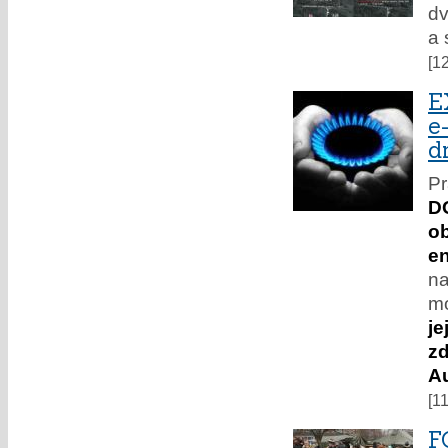
dv
a 
[1
E
e
d
Pr
D
o
e
n
mo
je
zd
Au
[1
F