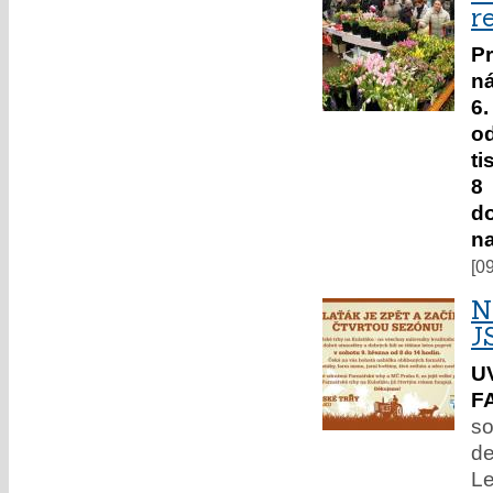
r
P
ná
6
od
ti
8
do
na
[0
N
J
U
F
so
de
Le