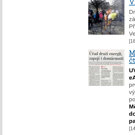
V
Dn
zá
Př
Ve
[1
M
č
U
e
pr
vý
po
M
do
pa
[1