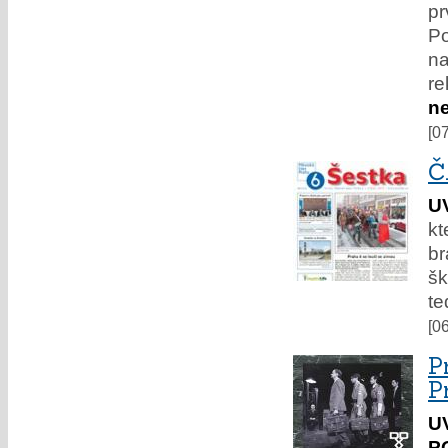
pr
Po
na
re
n
[0
Č
U
kt
br
šk
te
[0
P
P
U
P