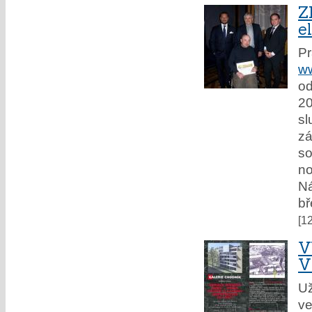
Z
e
P
ww
od
20
sl
zá
s
n
Ná
bř
[1
V
V
Už
ve