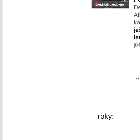
De
Al
ka
je
le
[0
«
«
1
..
60
další »
roky:
2026
2019
2018