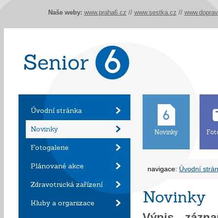
Naše weby:
www.praha6.cz
//
www.sestka.cz
//
www.doprav
Úvodní stránka
Novinky
Novinky
Fot
Fotogalerie
Plánované akce
navigace:
Úvodní strá
Zdravotnická zařízení
Novinky
Kluby a organizace
Výpis záz