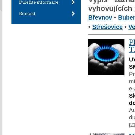
Důležité informace
vyhovujících
Kontakt
Břevnov
•
Bube
•
Střešovice
•
Ve
P
T
U
S
Pr
mi
e-
Sk
do
Au
du
[2