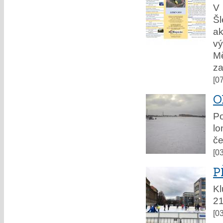
V 
Š
ak
vý
M
za
[0
O
Po
lo
če
[0
P
Kl
21
[0