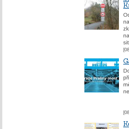
K
Od
na
z
n
si
[0
G
Do
př
mě
ne
[0
K