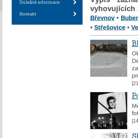
Důležité informace
vyhovujících
Kontakt
Břevnov
•
Bube
•
Střešovice
•
Ve
B
Ok
D
z
pr
[2
P
Mě
fo
[1
S