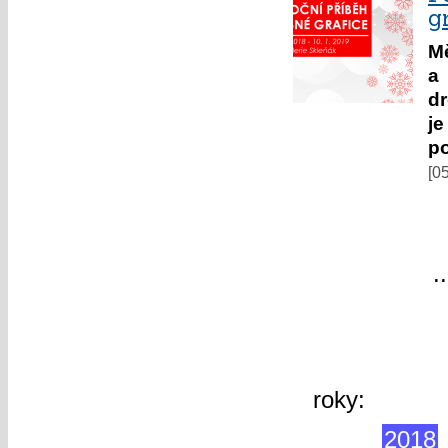
g
Mě
a 
dr
j
po
[0
«
«
1
..
60
další »
roky:
2026
2019
2018