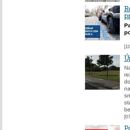
R
p
P
po
[1
Ú
N
re
d
n
sm
st
be
[0
P