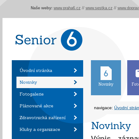
Naše weby:
www.praha6.cz
//
www.sestka.cz
//
www.doprav
Úvodní stránka
Novinky
Novinky
Fot
Fotogalerie
Plánované akce
navigace:
Úvodní strá
Zdravotnická zařízení
Novinky
Kluby a organizace
Výpis záz