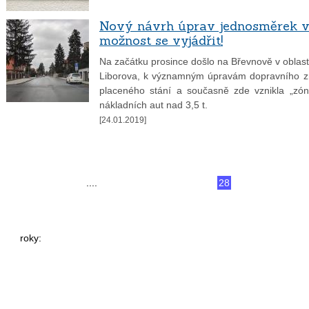
Nový návrh úprav jednosměrek v 
možnost se vyjádřit!
Na začátku prosince došlo na Břevnově v oblas
Liborova, k významným úpravám dopravního zn
placeného stání a současně zde vznikla „zó
nákladních aut nad 3,5 t.
[24.01.2019]
«
«
1
....
24
25
26
27
28
29
30
31
roky:
2026
2025
2024
2023
2022
2021
202
2014
2013