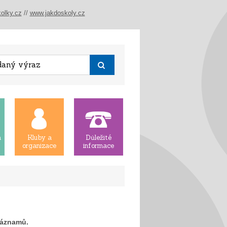
olky.cz
//
www.jakdoskoly.cz
á
Kluby a
Důležité
organizace
informace
záznamů.