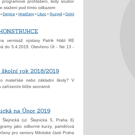
a programové prohlášení, tedy soubor
e ke stažení pod tímto odkazem
•
Dejvice
•
Hradčany
•
Liboc
•
Ruzyně
•
Dolní
RE KONSTRUKCE
 na vernisáž výstavy Patrik Hábl RE
 do 5.4.2019. Otevřeno Út - Ne 13 -
 školní rok 2018/2019
 do mateřské nebo základní školy? V
 zařízením blíže seznámit.
nická na Únor 2019
lejnická (ul. Šlejnická 5, Praha 6)
ogramy jako odborné kurzy, paměťová
 určeny pro seniory Městské části Praha