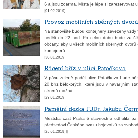
6 a jsou zdarma. Místa je lépe si zarezervovat 
[01.02.2019]
Provoz mobilních sběrných dvorů
Na stanoviště budou kontejnery zavezeny vždy v
neděli do 22 hod. Po celou dobu bude zajišt
občany, aby u všech mobilních sběrných dvorů 
kontejnerů.
[30.01.2019]
Kácení bříz v ulici Patočkova
V pásu zeleně podél ulice Patočkova bude bě
20 bříz bělokorých, které jsou v havarijním sta
stromů možná.
[29.01.2019]
Pamětní deska JUDr. Jakubu Čerm
Městská část Praha 6 slavnostně odhalila pa
předsedovi Českého svazu bojovníků za svobodu
[25.01.2019] [
]