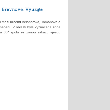
Břevnově. Využijte
ti mezi ulicemi Bělohorská, Tomanova a
ačení. V oblasti byla vyznačena zóna
na 30“ spolu se zónou zákazu vjezdu
32
....
60
další »
»
0
2019
2018
2017
2015