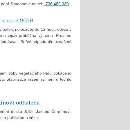
u paní Simeonové na tel:
736 489 330
.
 v roce 2019
 pátek, nejpozději do 12 hod., odvoz v
ěna jejich průběžná výměna. Prosíme
dodržovali třídění odpadu dle označení
hem doby vegetačního klidu pokáceno
vu. Stabilizace řezem již není u těchto
ínovi odhalena
mětní desku JUDr. Jakubu Čermínovi,
 a politickému vězni