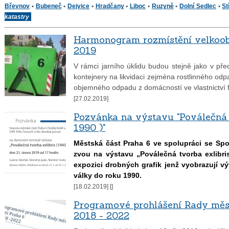
Břevnov
•
Bubeneč
•
Dejvice
•
Hradčany
•
Liboc
•
Ruzyně
•
Dolní Sedlec
•
St
katastry
Harmonogram rozmístění velkoobj
2019
V rámci jarního úklidu budou stejně jako v př
kontejnery na likvidaci zejména rostlinného odpa
objemného odpadu z domácností ve vlastnictví 
[27.02.2019]
Pozvánka na výstavu "Poválečná t
1990 )"
Městská část Praha 6 ve spolupráci se Spol
zvou na výstavu „Poválečná tvorba exlibris
expozici drobných grafik jenž vyobrazují v
války do roku 1990.
[18.02.2019] [
]
Programové prohlášení Rady měst
2018 - 2022