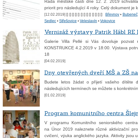
Rada městské části dne 12. 2. 2019 schválil
priorit pro následující 4 roky. Celý dokument j
[12.02.2019] [
] [
] [
] [
] [
] [
] [
] [
] [
] [
] [
] [
] [
]
Břevnov
•
Bubeneč
Sedlec
•
Střešovice
•
Veleslavín
•
Vokovice
Vernisáž výstavy Patrik Hábl 
Galerie Villa Pellé si Vás dovoluje pozvat
KONSTRUKCE 4.2.2019 v 18:00. Výstava potrvá
18
[04.02.2019]
Dny otevřených dveří MŠ a ZŠ na
Budete letos žádat o přijetí vašeho dítěte
následujících termínech se můžete s konkrétním
[01.02.2019]
Program komunitního centra Šlej
V programu Komunitního seniorského centra Š
na Únor 2019 naleznete různé aktivizační pr
cvičení, výuka anglického jazyka. Aktivity jsou