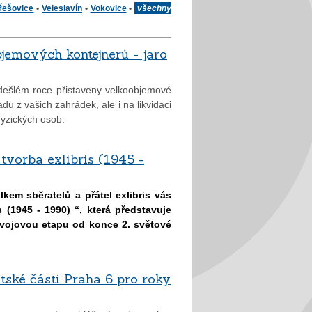
řešovice
•
Veleslavín
•
Vokovice
•
všechny
emových kontejnerů - jaro
edešlém roce přistaveny velkoobjemové
du z vašich zahrádek, ale i na likvidaci
fyzických osob.
vorba exlibris (1945 -
kem sběratelů a přátel exlibris vás
 (1945 - 1990) “, která představuje
ývojovou etapu od konce 2. světové
ské části Praha 6 pro roky