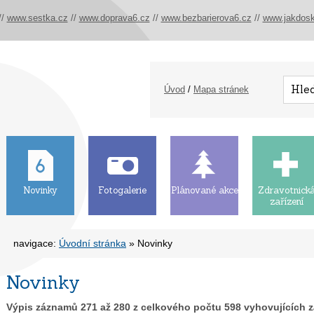
//
www.sestka.cz
//
www.doprava6.cz
//
www.bezbarierova6.cz
//
www.jakdosk
Úvod
/
Mapa stránek
Novinky
Fotogalerie
Plánované akce
Zdravotnick
zařízení
navigace:
Úvodní stránka
» Novinky
Novinky
Výpis záznamů
271
až
280
z celkového počtu
598
vyhovujících 