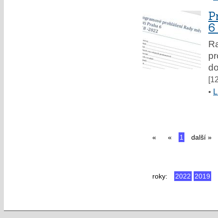
P
6
Ra
pr
do
[1
•
L
«
«
1
další »
roky:
2022
2019