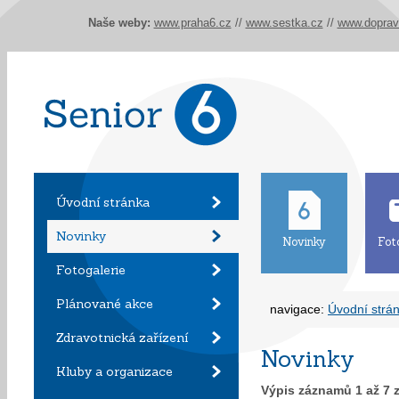
Naše weby:
www.praha6.cz
//
www.sestka.cz
//
www.doprav
Úvodní stránka
Novinky
Novinky
Fot
Fotogalerie
Plánované akce
navigace:
Úvodní strá
Zdravotnická zařízení
Novinky
Kluby a organizace
Výpis záznamů
1
až
7
z