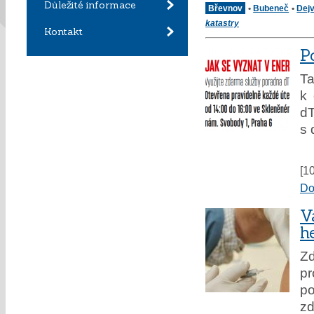
Důležité informace
Břevnov
•
Bubeneč
•
Dejv
katastry
Kontakt
P
Ta
k 
dT
s 
[1
Do
V
h
Zd
pr
p
zd