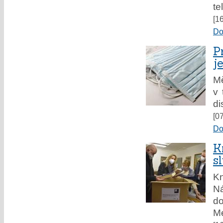
te
[1
Do
P
j
M
v 
di
[0
Do
K
s
Kn
Ná
do
Me