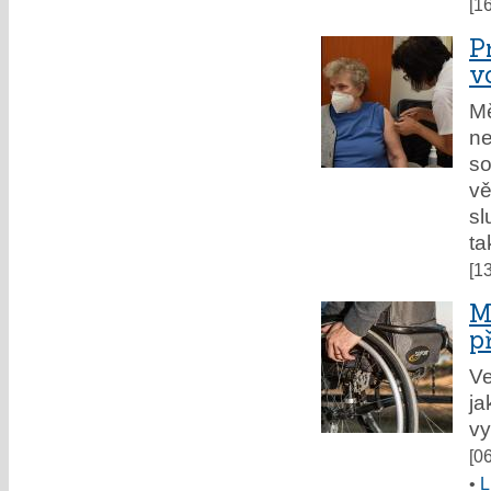
[1
P
v
Mě
ne
so
vě
sl
ta
[1
M
p
Ve
ja
vy
[0
•
L