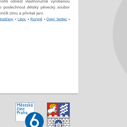
mohli odnést vlastnoručně vyrobenou
o poslechnout dětský pěvecký soubor
li zimu a přivítali jaro.
Hradčany
•
Liboc
•
Ruzyně
•
Dolní Sedlec
•