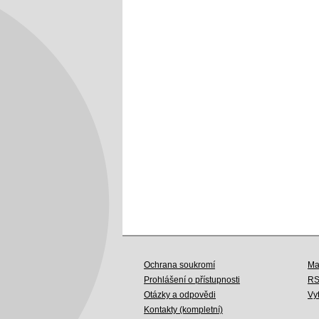
Ochrana soukromí
Ma
Prohlášení o přístupnosti
R
Otázky a odpovědi
Vy
Kontakty (kompletní)