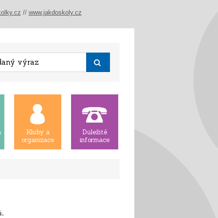
olky.cz
//
www.jakdoskoly.cz
á
Kluby a
Důležité
organizace
informace
ů.