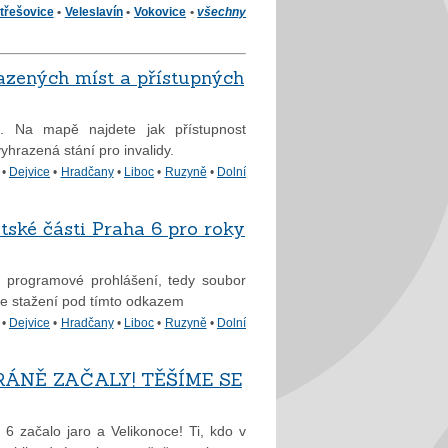
třešovice
•
Veleslavín
•
Vokovice
•
všechny
azených míst a přístupných
. Na mapě najdete jak přístupnost
yhrazená stání pro invalidy.
•
Dejvice
•
Hradčany
•
Liboc
•
Ruzyně
•
Dolní
ské části Praha 6 pro roky
a programové prohlášení, tedy soubor
e ke stažení pod tímto odkazem
•
Dejvice
•
Hradčany
•
Liboc
•
Ruzyně
•
Dolní
RÁNĚ ZAČALY! TĚŠÍME SE
6 začalo jaro a Velikonoce! Ti, kdo v