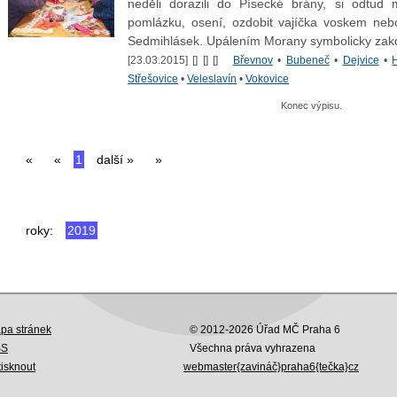
neděli dorazili do Písecké brány, si odtud 
pomlázku, osení, ozdobit vajíčka voskem neb
Sedmihlásek. Upálením Morany symbolicky zakonči
[23.03.2015] [
] [
] [
]
Břevnov
•
Bubeneč
•
Dejvice
•
Střešovice
•
Veleslavín
•
Vokovice
Konec výpisu.
«
«
1
další »
»
roky:
2019
pa stránek
© 2012-2026 Úřad MČ Praha 6
SS
Všechna práva vyhrazena
tisknout
webmaster{zavináč}praha6{tečka}cz