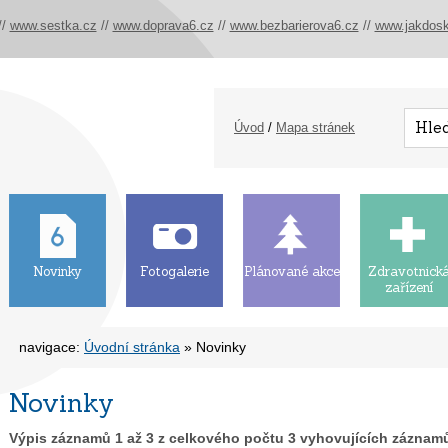
//
www.sestka.cz
//
www.doprava6.cz
//
www.bezbarierova6.cz
//
www.jakdosk
Úvod
/
Mapa stránek
Novinky
Fotogalerie
Plánované akce
Zdravotnick
zařízení
navigace:
Úvodní stránka
» Novinky
Novinky
Výpis záznamů
1
až
3
z celkového počtu
3
vyhovujících záznam