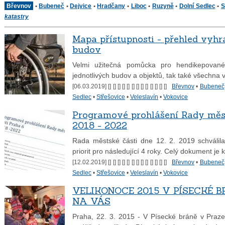
Břevnov
•
Bubeneč
•
Dejvice
•
Hradčany
•
Liboc
•
Ruzyně
•
Dolní Sedlec
•
S
katastry
Mapa přístupnosti - přehled vyhr
budov
Velmi užitečná pomůcka pro hendikepované
jednotlivých budov a objektů, tak také všechna v
[06.03.2019] [
] [
] [
] [
] [
] [
] [
] [
] [
] [
] [
] [
] [
]
Břevnov
•
Bubeneč
Sedlec
•
Střešovice
•
Veleslavín
•
Vokovice
Programové prohlášení Rady měst
2018 - 2022
Rada městské části dne 12. 2. 2019 schválil
priorit pro následující 4 roky. Celý dokument j
[12.02.2019] [
] [
] [
] [
] [
] [
] [
] [
] [
] [
] [
] [
] [
]
Břevnov
•
Bubeneč
Sedlec
•
Střešovice
•
Veleslavín
•
Vokovice
VELIKONOCE 2015 V PÍSECKÉ B
NA VÁS
Praha, 22. 3. 2015 - V Písecké bráně v Praze 