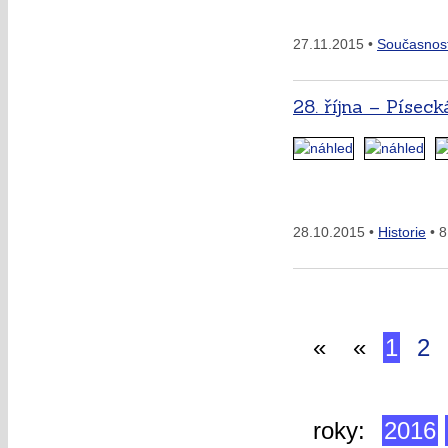
27.11.2015 •
Současnos
28. října – Písec
28.10.2015 •
Historie
• 8
«
«
1
2
roky:
2016