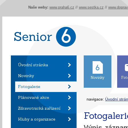
Naše weby:
www.praha6.cz
//
www.sestka.cz
//
www.doprav
Úvodní stránka
Novinky
Novinky
Fot
Fotogalerie
Plánované akce
navigace:
Úvodní strá
Zdravotnická zařízení
Fotogaleri
Kluby a organizace
Výpis zázn