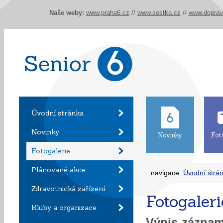
Naše weby:
www.praha6.cz
//
www.sestka.cz
//
www.doprav
Úvodní stránka
Novinky
Novinky
Fot
Fotogalerie
Plánované akce
navigace:
Úvodní strá
Zdravotnická zařízení
Fotogaleri
Kluby a organizace
Výpis zázna