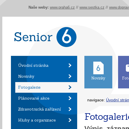
Naše weby:
www.praha6.cz
//
www.sestka.cz
//
www.doprav
Úvodní stránka
Novinky
Novinky
Fot
Fotogalerie
Plánované akce
navigace:
Úvodní strá
Zdravotnická zařízení
Fotogaleri
Kluby a organizace
Výpis zázn