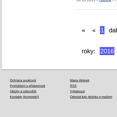
06.10.2015 •
Historie
• 7
«
«
1
dal
roky:
2016
Ochrana soukromí
Mapa stránek
Prohlášení o přístupnosti
RSS
Otázky a odpovědi
Vytisknout
Kontakty (kompletní)
Odeslat tuto stránku e-mailem