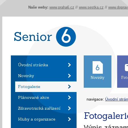
Naše weby:
www.praha6.cz
//
www.sestka.cz
//
www.doprav
Úvodní stránka
Novinky
Novinky
Fot
Fotogalerie
Plánované akce
navigace:
Úvodní strá
Zdravotnická zařízení
Fotogaleri
Kluby a organizace
Výpis zázna