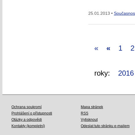
25.01.2013 •
Současnos
«
«
1
2
roky:
2016
Ochrana soukromí
Mapa stránek
Prohlášení o přístupnosti
RSS
Otázky a odpovědi
Vytisknout
Kontakty (kompletní)
Odeslat tuto stránku e-mailem