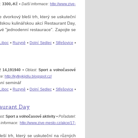
:
3300,-Kč
•
Další informace:
http://www.zive-
 dvorkový bleší trh, který se uskuteční
skou kulinářskou akcí Restaurant Day,
vé "jednodenní restaurace". Zapojte se
Liboc
•
Ruzyně
•
Dolní Sedlec
•
Střešovice
•
2 14,191940
•
Oblast:
Sport a volnočasové
ce:
http://kytkykjidlu.blogspot.cz/
nní seminář
Liboc
•
Ruzyně
•
Dolní Sedlec
•
Střešovice
•
taurant Day
st:
Sport a volnočasové aktivity
•
Pořadatel:
 informace:
http://www.zive-mesto.cz/akce/17-
eší trh, který se uskuteční na různých