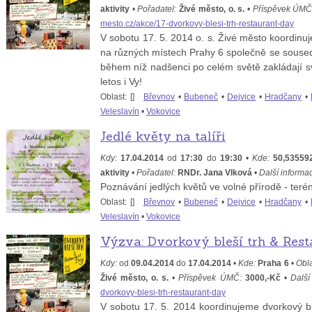
aktivity
•
Pořadatel:
Živé město, o. s.
•
Příspěvek ÚMČ
mesto.cz/akce/17-dvorkovy-blesi-trh-restaurant-day
V sobotu 17. 5. 2014 o. s. Živé město koordinuje
na různých místech Prahy 6 společně se soused
během níž nadšenci po celém světě zakládají s
letos i Vy!
Oblast: [
]
Břevnov
•
Bubeneč
•
Dejvice
•
Hradčany
•
Veleslavín
•
Vokovice
Jedlé květy na talíři
Kdy:
17.04.2014
od
17:30
do
19:30
•
Kde:
50,53559
aktivity
•
Pořadatel:
RNDr. Jana Vlková
•
Další informa
Poznávání jedlých květů ve volné přírodě - teré
Oblast: [
]
Břevnov
•
Bubeneč
•
Dejvice
•
Hradčany
•
Veleslavín
•
Vokovice
Výzva: Dvorkový bleší trh & Res
Kdy:
od
09.04.2014
do
17.04.2014
•
Kde:
Praha 6
•
Obla
Živé město, o. s.
•
Příspěvek ÚMČ:
3000,-Kč
•
Další
dvorkovy-blesi-trh-restaurant-day
V sobotu 17. 5. 2014 koordinujeme dvorkový bl