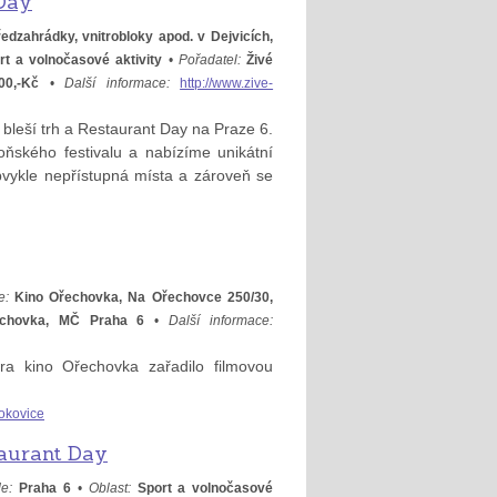
 Day
edzahrádky, vnitrobloky apod. v Dejvicích,
rt a volnočasové aktivity
•
Pořadatel:
Živé
00,-Kč
•
Další informace:
http://www.zive-
 bleší trh a Restaurant Day na Praze 6.
ňského festivalu a nabízíme unikátní
bvykle nepřístupná místa a zároveň se
e:
Kino Ořechovka, Na Ořechovce 250/30,
echovka, MČ Praha 6
•
Další informace:
ra kino Ořechovka zařadilo filmovou
okovice
taurant Day
e:
Praha 6
•
Oblast:
Sport a volnočasové