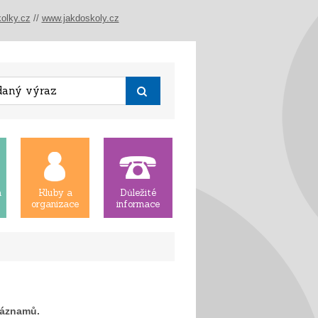
olky.cz
//
www.jakdoskoly.cz
á
Kluby a
Důležité
organizace
informace
záznamů.