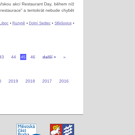
ářskou akcí Restaurant Day, během níž
 restaurace" a tentokrát nebude chybět
Liboc
•
Ruzyně
•
Dolní Sedlec
•
Střešovice
•
43
44
45
46
další »
»
0
2019
2018
2017
2016