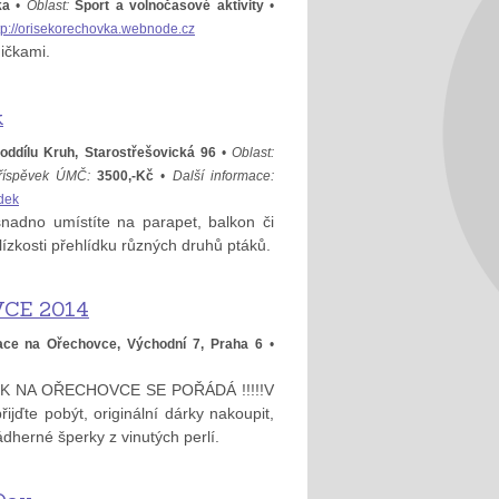
ka
•
Oblast:
Sport a volnočasové aktivity
•
tp://orisekorechovka.webnode.cz
ičkami.
k
oddílu Kruh, Starostřešovická 96
•
Oblast:
říspěvek ÚMČ:
3500,-Kč
•
Další informace:
udek
 snadno umístíte na parapet, balkon či
ízkosti přehlídku různých druhů ptáků.
CE 2014
ace na Ořechovce, Východní 7, Praha 6
•
 NA OŘECHOVCE SE POŘÁDÁ !!!!!V
jďte pobýt, originální dárky nakoupit,
ádherné šperky z vinutých perlí.