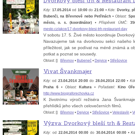
Dvorkový bleší trh & Restaurant
Kdy:
17.05.2014
od
10:00
do
21:00
•
Kde:
Dvorky, př
Bubenči, na Břevnově nebo Petřinách
•
Oblast:
Spo
město, o. s. (koordinátor)
•
Příspěvek ÚMČ:
35
mesto.cz/akce/17-dvorkovy-blesi-trh-restaurant-day
V sobotu 17. 5. Živé město koordinuje Dvorkový
Navazujeme tak na dvorkovou sekci našeho lo
příležitost, jak se podívat na méně známá a o
potkat a poznat se sousedy.
Oblast: [
]
Břevnov
•
Bubeneč
•
Dejvice
•
Střešovice
Vivat Švankmajer
Kdy:
od
23.04.2014
20:00
do
28.04.2014
22:00
•
Kd
Praha 6
•
Oblast:
Kultura
•
Pořadatel:
Kino Oř
http://www.biograforechovka.cz
K životnímu výročí režiséra Jana Švankmaje
přehlídků jeho všech celovečerních filmů.
Oblast: [
]
Břevnov
•
Dejvice
•
Střešovice
•
Veleslavín
•
V
Výzva: Dvorkový bleší trh & Res
Kdy:
od
22.04.2014
00:00
do
30.04.2014
00:00
•
Kd