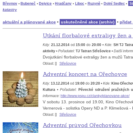
Břevnov
•
Bubeneč
•
Dejvice
•
Hradčany
•
Liboc
•
Ruzyně
•
Dolní Sedlec
•
S
katastry
aktuální a plánované akce
•
uskutečněné akce (archiv)
•
přidat
Utkání florbalové extraligy žen 
Kdy:
21.12.2014
od
15:00
do
20:00
•
Kde:
SH TJ Tatr
aktivity
•
Pořadatel:
TJ Tatran Střešovice
•
Další infor
Dvojutkání florbalové extraligy žen a mužů Tat
Oblast: [
]
Střešovice
Adventní koncert na Ořechovce
Kdy:
13.12.2014
od
19:00
do
20:20
•
Kde:
Kino Ořecho
Kultura
•
Pořadatel:
Pěvecké sdružení pražských uč
informace:
http://www.pspu.cz/clanky/planovane-akce/
V sobotu 13. prosince od 19.00, Kino Ořechovk
Vernerová - solistka Opery ND a P. Klimešová - 
Oblast: [
]
Střešovice
Adventní průvod Ořechovkou