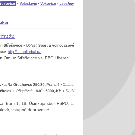
třešovice
•
Veleslavín
•
Vokovice
•
všechny
 akci
a mužů
an Střešovice
•
Oblast:
Sport a volnočasové
mace:
http://tatranflorbal.cz
ran Omlux Střešovice vs. FBC Liberec
vka, Na Ořechovce 250/30, Praha 6
•
Oblast:
itelek
•
Příspěvek ÚMČ:
5000,-Kč
•
Další
a, tram 1, 18. Účinkuje sbor PSPU, L.
klavír, vstupné dobrovolné.