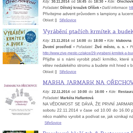
Kdy:
30.11.2014
od
16:45
do
18:30
•
Kde:
Ořechov
Pořadatel:
Dětský kroužek Oříšek
•
Další informace:
ht
Přivítejme advent průvodem s lampiony a lucern
Oblast: [
]
Střešovice
Vyrábění ptačích krmítek a bude
Kdy:
23.11.2014
od
14:00
do
18:00
•
Kde:
klubovna 
Životní prostředí
•
Pořadatel:
Živé město, o. s.
•
P
http://www.zive-mesto.cz/akce/29-vyrabeni-krmitek-a-b
Přijďte si s námi vyrobit ptačí krmítko, které
větev nedalekého stromu a budete mít hned v bl
Oblast: [
]
Střešovice
MARHA JARMARK NA OŘECHOV
Kdy:
22.11.2014
od
10:00
do
16:00
•
Kde:
Restaur
Pořadatel:
Markéta Haflantová
NA VĚDOMOST SE DÁVÁ, ŽE PRVNÍ JARMARK
sobotu 22.11.2014 v čase od 10.00 do 16.00 při
něco malého vyrobit a podívat se, jak vznikají n
Střešovice