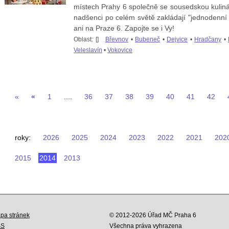
místech Prahy 6 společně se sousedskou kulin
nadšenci po celém světě zakládají "jednodenní
ani na Praze 6. Zapojte se i Vy!
Oblast: [
]
Břevnov
•
Bubeneč
•
Dejvice
•
Hradčany
•
Veleslavín
•
Vokovice
«
«
1
....
36
37
38
39
40
41
42
roky:
2026
2025
2024
2023
2022
2021
202
2015
2014
2013
pa stránek
© 2012-2026 Úřad MČ Praha 6
SS
Všechna práva vyhrazena