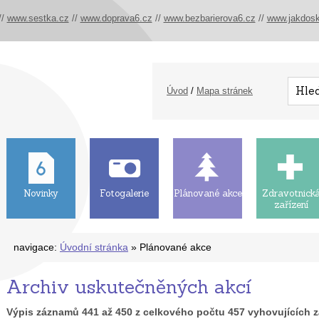
//
www.sestka.cz
//
www.doprava6.cz
//
www.bezbarierova6.cz
//
www.jakdosk
Úvod
/
Mapa stránek
Novinky
Fotogalerie
Plánované akce
Zdravotnick
zařízení
navigace:
Úvodní stránka
» Plánované akce
Archiv uskutečněných akcí
Výpis záznamů
441
až
450
z celkového počtu
457
vyhovujících 