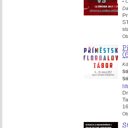
•
O
Da
Pr
ST
st
Obl
P
(6
Kd
St
St
htt
Dn
Ta
16
Obl
S