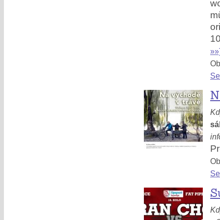
wo
m
or
10
»»
Obl
Se
N
Kd
sá
in
Pr
Obl
Se
S
Kd