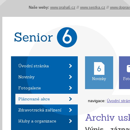
Naše weby:
www.praha6.cz
//
www.sestka.cz
//
www.doprav
Úvodní stránka
Novinky
Novinky
Fot
Fotogalerie
Plánované akce
navigace:
Úvodní strá
Zdravotnická zařízení
Archiv us
Kluby a organizace
Výpis záz