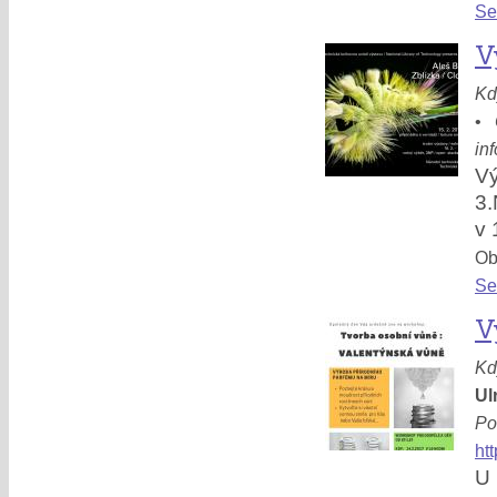
Se
V
Kd
•
in
V
3.
v 
Obl
Se
V
Kd
Ul
Po
ht
U 