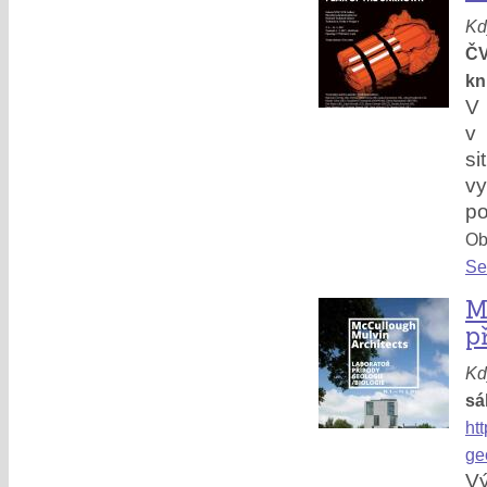
Kd
ČV
kn
V 
v 
si
v
po
Obl
Se
M
p
Kd
sá
ht
ge
Vý