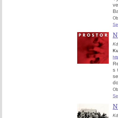
ve
Ba
Obl
Se
N
Kd
Ku
ht
Re
s 
s
do
Obl
Se
N
Kd