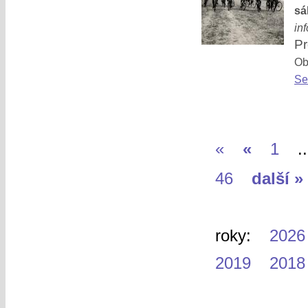
sá
in
Pr
Obl
Se
«
«
1
..
46
další »
roky:
2026
2019
2018