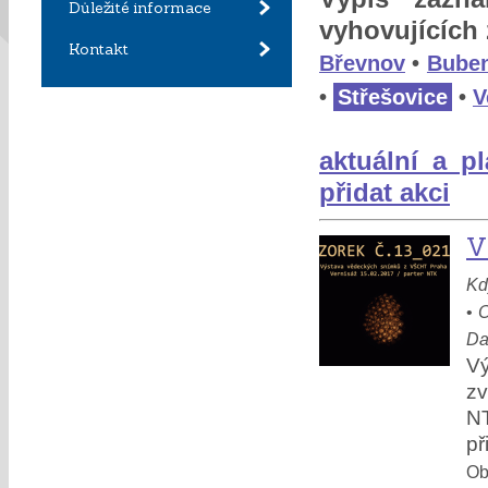
Důležité informace
vyhovujících
Kontakt
Břevnov
•
Bube
•
Střešovice
•
V
aktuální a p
přidat akci
V
Kd
•
O
Da
V
zv
NT
př
Obl