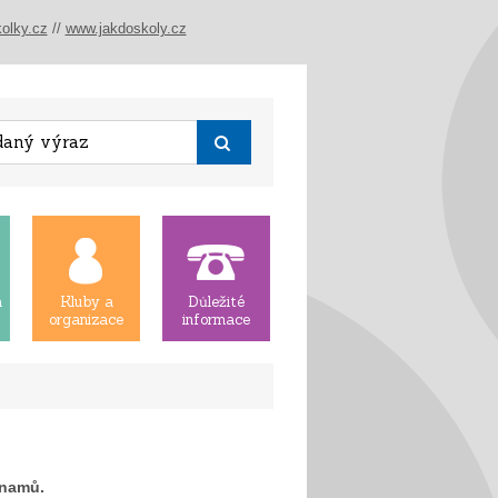
olky.cz
//
www.jakdoskoly.cz
á
Kluby a
Důležité
organizace
informace
znamů.