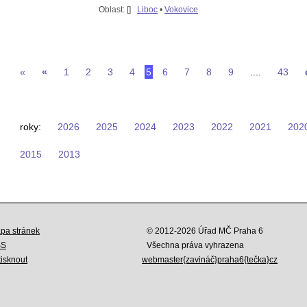
Oblast: [
]
Liboc
•
Vokovice
«
«
1
2
3
4
5
6
7
8
9
....
43
roky:
2026
2025
2024
2023
2022
2021
202
2015
2013
pa stránek
© 2012-2026 Úřad MČ Praha 6
SS
Všechna práva vyhrazena
tisknout
webmaster{zavináč}praha6{tečka}cz