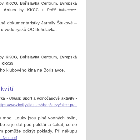
by KKCG, Bořislavka Centrum, Evropská
:
Artium by KKCG
•
Další informace:
ané dokumentaristky Jarmily Štukové –
ě u vodotrysků OC Bořislavka.
by KKCG, Bořislavka Centrum, Evropská
by KKCG
ího klubového kina na Bořislavce.
kvítí
rka
•
Oblast:
Sport a volnočasové aktivity
•
ttps://www.kytkykjidlu.cz/shop/kurzy/akce-pro-
u moc. Louky jsou plné vonných bylin,
bo si je dát pod polštář a čekat, co se
vám pomůže odkrýt poklady. Při nákupu
..
[více »»]