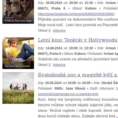
Kdy:
20.08.2024
od
20:00
do
21:30
•
Kde:
Artium 
866/71, Praha 6
•
Oblast:
Kultura
•
Pořadatel
https://www.facebook.com/events/848002493633660/
Přijměte pozvání na dokumentární film oceňov
Moje nová tvář. Letní kino promítá na Piazzett
Oblast: [
]
Vokovice
Letní kino: Tenkrát v Hollywoodu
Kdy:
14.08.2024
od
20:00
do
22:30
•
Kde:
Artium 
866/71, Praha 6
•
Oblast:
Kultura
•
Pořadatel:
Artium 
Srdečně vás zveme na středeční promítání letn
Oblast: [
]
Vokovice
Svatojánská noc a magické býlí a 
Kdy:
20.06.2024
od
18:00
do
20:00
•
Kde:
Divoká Šá
Pořadatel:
RNDr. Jana Vlková
•
Další informace:
h
verejnost/svatojanska-noc-a-magicke-byli/
Kurz, který má (empiricky ověřenou) kouzelno
kterými můžete ochutit nějaké báječné jídlo, ne
stane. Možná najdete i zlaté kapradí, které 
dvou kurzů získejte slevu. Zadejte slevový kód
.