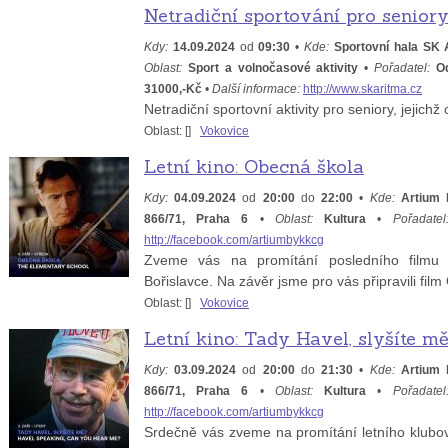
Netradiční sportování pro senior
Kdy:
14.09.2024
od
09:30
•
Kde:
Sportovní hala SK 
Oblast:
Sport a volnočasové aktivity
•
Pořadatel:
O
31000,-Kč
•
Další informace:
http://www.skaritma.cz
Netradiční sportovní aktivity pro seniory, jejich
Oblast: [
]
Vokovice
Letní kino: Obecná škola
Kdy:
04.09.2024
od
20:00
do
22:00
•
Kde:
Artium 
866/71, Praha 6
•
Oblast:
Kultura
•
Pořadatel
http://facebook.com/artiumbykkcg
Zveme vás na promítání posledního filmu 
Bořislavce. Na závěr jsme pro vás připravili fil
Oblast: [
]
Vokovice
Letní kino: Tady Havel, slyšíte m
Kdy:
03.09.2024
od
20:00
do
21:30
•
Kde:
Artium 
866/71, Praha 6
•
Oblast:
Kultura
•
Pořadatel
http://facebook.com/artiumbykkcg
Srdečně vás zveme na promítání letního klubov