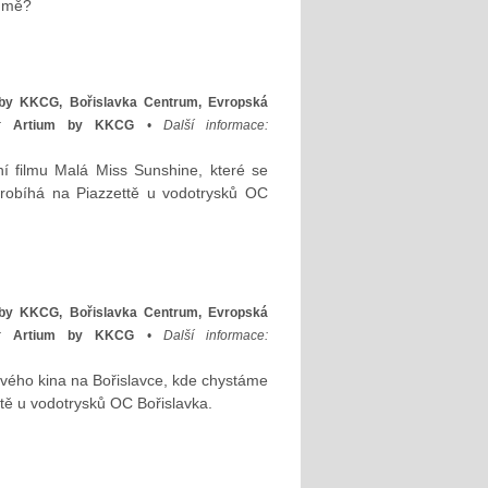
e mě?
by KKCG, Bořislavka Centrum, Evropská
:
Artium by KKCG
•
Další informace:
 filmu Malá Miss Sunshine, které se
robíhá na Piazzettě u vodotrysků OC
by KKCG, Bořislavka Centrum, Evropská
:
Artium by KKCG
•
Další informace:
ového kina na Bořislavce, kde chystáme
ttě u vodotrysků OC Bořislavka.