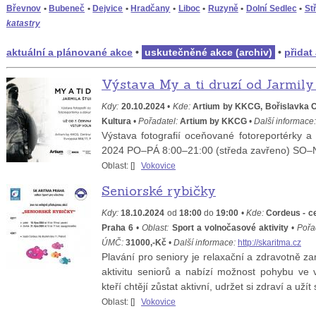
Břevnov
•
Bubeneč
•
Dejvice
•
Hradčany
•
Liboc
•
Ruzyně
•
Dolní Sedlec
•
St
katastry
aktuální a plánované akce
•
uskutečněné akce (archiv)
•
přidat
Výstava My a ti druzí od Jarmil
Kdy:
20.10.2024
•
Kde:
Artium by KKCG, Bořislavka C
Kultura
•
Pořadatel:
Artium by KKCG
•
Další informace:
Výstava fotografií oceňované fotoreportérky a
2024 PO–PÁ 8:00–21:00 (středa zavřeno) SO–
Oblast: [
]
Vokovice
Seniorské rybičky
Kdy:
18.10.2024
od
18:00
do
19:00
•
Kde:
Cordeus - ce
Praha 6
•
Oblast:
Sport a volnočasové aktivity
•
Pořa
ÚMČ:
31000,-Kč
•
Další informace:
http://skaritma.cz
Plavání pro seniory je relaxační a zdravotně z
aktivitu seniorů a nabízí možnost pohybu ve
kteří chtějí zůstat aktivní, udržet si zdraví a uží
Oblast: [
]
Vokovice