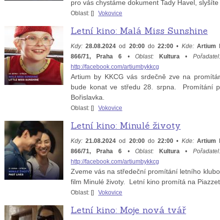
pro vás chystáme dokument Tady Havel, slyšít
Oblast: [
]
Vokovice
Letní kino: Malá Miss Sunshine
Kdy:
28.08.2024
od
20:00
do
22:00
•
Kde:
Artium 
866/71, Praha 6
•
Oblast:
Kultura
•
Pořadatel
http://facebook.com/artiumbykkcg
Artium by KKCG vás srdečně zve na promítání
bude konat ve středu 28. srpna. Promítání p
Bořislavka.
Oblast: [
]
Vokovice
Letní kino: Minulé životy
Kdy:
21.08.2024
od
20:00
do
22:00
•
Kde:
Artium 
866/71, Praha 6
•
Oblast:
Kultura
•
Pořadatel
http://facebook.com/artiumbykkcg
Zveme vás na středeční promítání letního klub
film Minulé životy. Letní kino promítá na Piazze
Oblast: [
]
Vokovice
Letní kino: Moje nová tvář