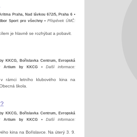
y
Aritma Praha, Nad lávkou 672/5, Praha 6
•
dbor Sport pro všechny
•
Příspěvek ÚMČ:
ž cílem je hlavně se rozhýbat a pobavit.
by KKCG, Bořislavka Centrum, Evropská
:
Artium by KKCG
•
Další informace:
v rámci letního klubového kina na
m Obecná škola.
ě?
by KKCG, Bořislavka Centrum, Evropská
:
Artium by KKCG
•
Další informace:
ého kina na Bořislavce. Na úterý 3. 9.