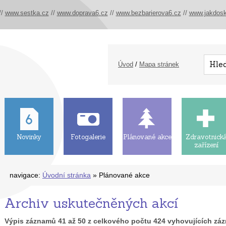
//
www.sestka.cz
//
www.doprava6.cz
//
www.bezbarierova6.cz
//
www.jakdosk
Úvod
/
Mapa stránek
Novinky
Fotogalerie
Plánované akce
Zdravotnick
zařízení
navigace:
Úvodní stránka
» Plánované akce
Archiv uskutečněných akcí
Výpis záznamů
41
až
50
z celkového počtu
424
vyhovujících zá