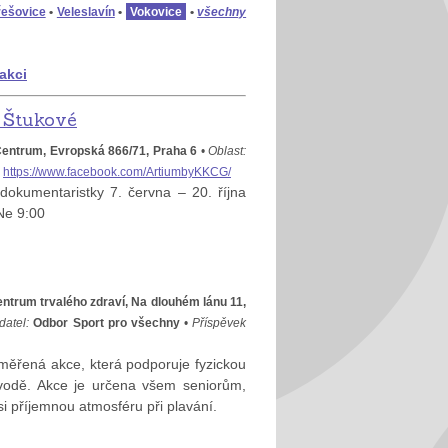
řešovice
•
Veleslavín
•
Vokovice
•
všechny
 akci
y Štukové
entrum, Evropská 866/71, Praha 6
•
Oblast:
https://www.facebook.com/ArtiumbyKKCG/
 dokumentaristky 7. června – 20. října
Ne 9:00
ntrum trvalého zdraví, Na dlouhém lánu 11,
datel:
Odbor Sport pro všechny
•
Příspěvek
aměřená akce, která podporuje fyzickou
 vodě. Akce je určena všem seniorům,
t si příjemnou atmosféru při plavání.